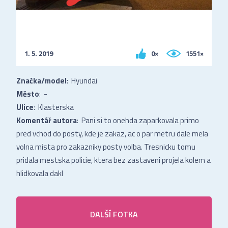
1. 5. 2019
0×
1551×
Značka/model
: Hyundai
Město
: -
Ulice
: Klasterska
Komentář autora
: Pani si to onehda zaparkovala primo
pred vchod do posty, kde je zakaz, ac o par metru dale mela
volna mista pro zakazniky posty volba. Tresnicku tomu
pridala mestska policie, ktera bez zastaveni projela kolem a
hlidkovala dakl
DALŠÍ FOTKA