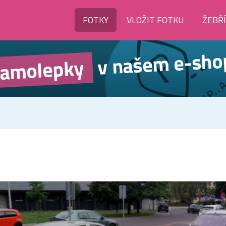
FOTKY
VLOŽIT FOTKU
ŽEBŘ
v našem e-sho
amolepky